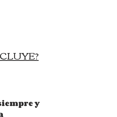
NCLUYE?
siempre y
a