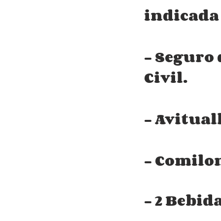
indicada
- Seguro 
Civil.
- Avitua
- Comilon
- 2 Bebid